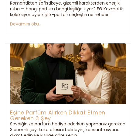
Romantikten sofistikeye, gizemli karakterden enerjik
ruha — hangi parfüm hangi kişiliğe uyar? EG Kozmetik
koleksiyonuyla kişilik-parfüm eşleştirme rehberi.
Devamını oku...
Eşine Parfüm Alırken Dikkat Etmen
Gereken 3 Şey
Sevdiğinize parfüm hediye ederken yapmanız gereken
3 önemli şey: koku ailesini belirleyin, konsantrasyona
dikkat edin ve kişiliğe göre seçin.