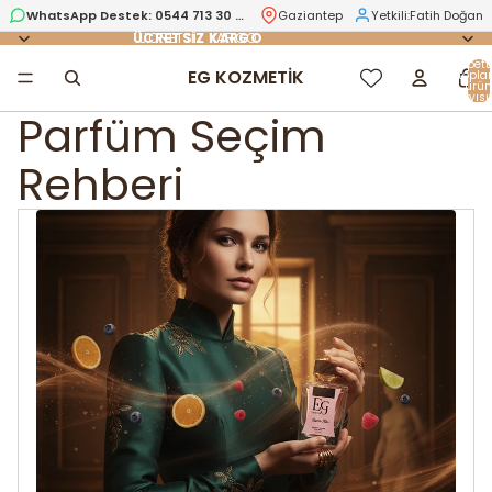
WhatsApp Destek:
0544 713 30 78
Gaziantep
Yetkili:
Fatih Doğan
ÜCRETSİZ KARGO
ÜCRETSİZ KARGO
Sepett
EG KOZMETİK
topl
ürün
sayısı:
Parfüm Seçim
Rehberi