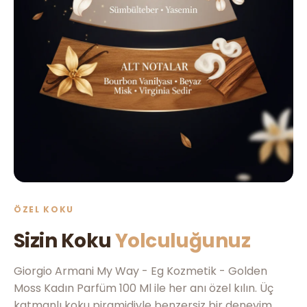
ÖZEL KOKU
Sizin Koku
Yolculuğunuz
Giorgio Armani My Way - Eg Kozmetik - Golden
Moss Kadın Parfüm 100 Ml ile her anı özel kılın. Üç
katmanlı koku piramidiyle benzersiz bir deneyim