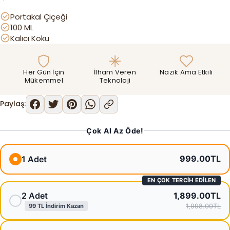
Portakal Çiçeği
100 ML
Kalıcı Koku
Her Gün İçin
İlham Veren
Nazik Ama Etkili
Mükemmel
Teknoloji
Paylaş:
Çok Al Az Öde!
999.00TL
1 Adet
EN ÇOK TERCIH EDILEN
2 Adet
1,899.00TL
99 TL İndirim Kazan
1,998.00TL