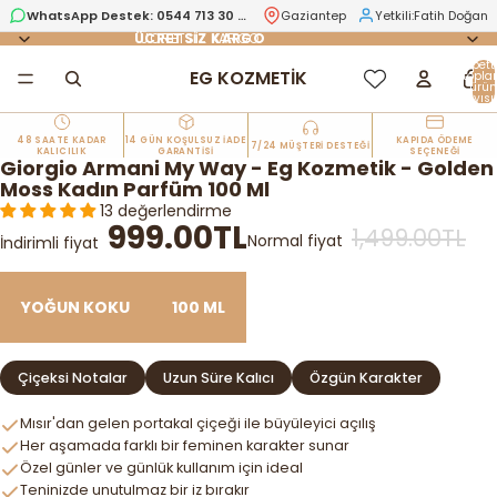
WhatsApp Destek:
0544 713 30 78
Gaziantep
Yetkili:
Fatih Doğan
ÜCRETSİZ KARGO
ÜCRETSİZ KARGO
Sepett
EG KOZMETİK
topl
ürün
sayısı:
48 SAATE KADAR
14 GÜN KOŞULSUZ İADE
KAPIDA ÖDEME
7/24 MÜŞTERİ DESTEĞİ
KALICILIK
GARANTİSİ
SEÇENEĞİ
Giorgio Armani My Way - Eg Kozmetik - Golden
Moss Kadın Parfüm 100 Ml
13 değerlendirme
999.00TL
1,499.00TL
Normal fiyat
İndirimli fiyat
YOĞUN KOKU
100 ML
Çiçeksi Notalar
Uzun Süre Kalıcı
Özgün Karakter
Mısır'dan gelen portakal çiçeği ile büyüleyici açılış
Her aşamada farklı bir feminen karakter sunar
Özel günler ve günlük kullanım için ideal
Teninizde unutulmaz bir iz bırakır