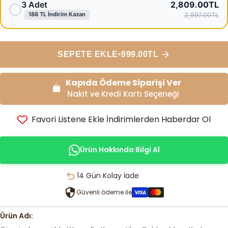
3 Adet
2,809.00TL
188 TL İndirim Kazan
2,997.00TL
SEPETE EKLE
•
999.00TL
Kapıda Ödeme Siparişi Ver
Nakit ve Kredi Kartı Seçeneği
Favori Listene Ekle İndirimlerden Haberdar Ol
Ürün Hakkında Bilgi Al
Güvenli ödeme ile
Ürün Adı: