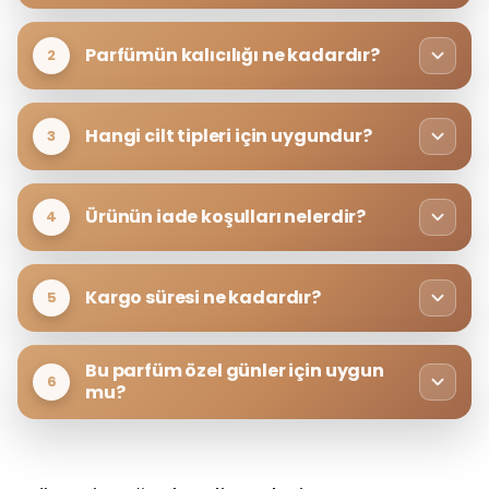
Parfümün kalıcılığı ne kadardır?
2
Hangi cilt tipleri için uygundur?
3
Ürünün iade koşulları nelerdir?
4
Kargo süresi ne kadardır?
5
Bu parfüm özel günler için uygun
6
mu?