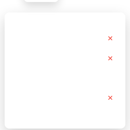
EG
DIĞERLERI
KOZMETIK
Üç Katmanlı Koku
Piramidi
Mısır Portakal Çiçeği
Uzun Süre Kalıcılık
Özgün ve Feminen
Karakter
100 ml Boyut