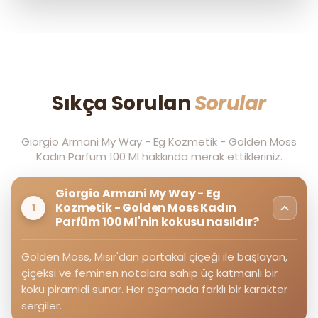
Sıkça Sorulan
Sorular
Giorgio Armani My Way - Eg Kozmetik - Golden Moss
Kadın Parfüm 100 Ml hakkında merak ettikleriniz.
Giorgio Armani My Way - Eg
Kozmetik - Golden Moss Kadın
1
Parfüm 100 Ml'nin kokusu nasıldır?
Golden Moss, Mısır'dan portakal çiçeği ile başlayan,
çiçeksi ve feminen notalara sahip üç katmanlı bir
koku piramidi sunar. Her aşamada farklı bir karakter
sergiler.