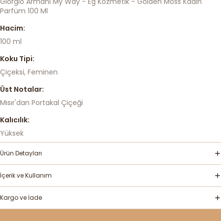
Giorgio Armani My Way - Eg Kozmetik - Golden Moss Kadın
Parfüm 100 Ml
Hacim:
100 ml
Koku Tipi:
Çiçeksi, Feminen
Üst Notalar:
Mısır'dan Portakal Çiçeği
Kalıcılık:
Yüksek
Ürün Detayları
İçerik ve Kullanım
Kargo ve İade