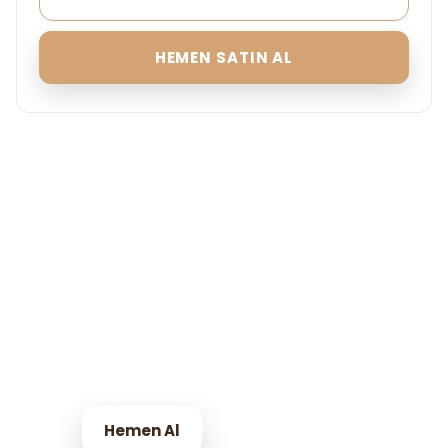
HEMEN SATIN AL
EG Kozmetik Golden Moss
vs Diğer Parfümler
Neden Giorgio Armani My Way - Eg Kozmetik -
Golden Moss Kadın Parfüm 100 Ml'nin fark yarattığını
görün.
Hemen Al
Farkı Şimdi Deneyimleyin!